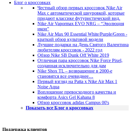
Блог о кроссовках
Честный обзор первых кроссовок Nike Air
Max с автоматической шнуровкой, которые
придают классике футуристический вид.
Nike Air Vapormax EVO NRG – “Эволюция
икон”
Nike Air Max 90 Essential White/Purple/Green -
краткий обзор культовой модели
Лучшие подарки на День Святого Валентина
любителям кроссовок - 2022 год
Обзор Nike SB Dunk Off White 2019
Отличная пара кроссовок Nike Force Pixel,
созданная исключительно для дам
Nike Shox TL – возвращение в 2000-е
становятся все очевиднее…
Первый взгляд на Patta x Nike Air Max 1
Noise Aqua
Воплощение превосходного качества и
комфорта Asics Gel Kahana 8
Обзор кроссовок adidas Campus 00's
Показать все Блог о кроссовках
Поддержка клиентов