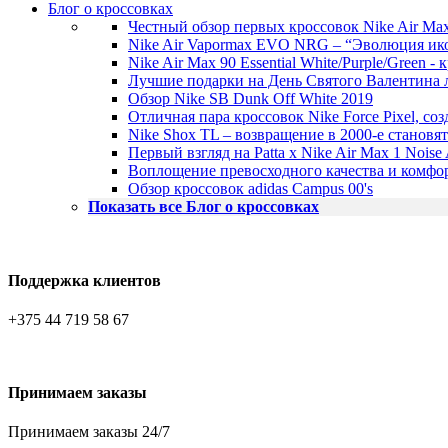
Блог о кроссовках
Честный обзор первых кроссовок Nike Air Ma
Nike Air Vapormax EVO NRG – “Эволюция ик
Nike Air Max 90 Essential White/Purple/Green 
Лучшие подарки на День Святого Валентина л
Обзор Nike SB Dunk Off White 2019
Отличная пара кроссовок Nike Force Pixel, со
Nike Shox TL – возвращение в 2000-е становя
Первый взгляд на Patta x Nike Air Max 1 Noise
Воплощение превосходного качества и комфор
Обзор кроссовок adidas Campus 00's
Показать все Блог о кроссовках
Поддержка клиентов
+375 44 719 58 67
Принимаем заказы
Принимаем заказы 24/7