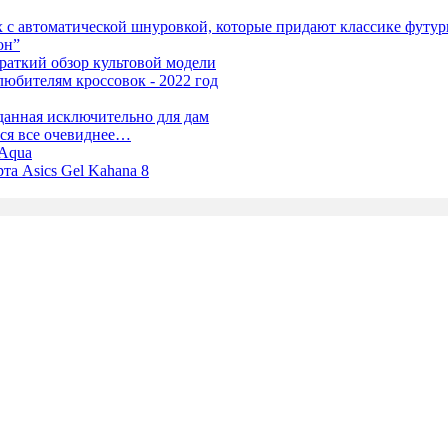
x с автоматической шнуровкой, которые придают классике футур
он”
- краткий обзор культовой модели
юбителям кроссовок - 2022 год
зданная исключительно для дам
тся все очевиднее…
 Aqua
та Asics Gel Kahana 8