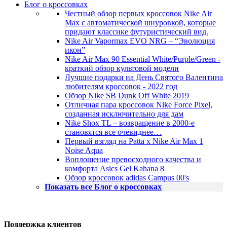
Блог о кроссовках
Честный обзор первых кроссовок Nike Air
Max с автоматической шнуровкой, которые
придают классике футуристический вид.
Nike Air Vapormax EVO NRG – “Эволюция
икон”
Nike Air Max 90 Essential White/Purple/Green -
краткий обзор культовой модели
Лучшие подарки на День Святого Валентина
любителям кроссовок - 2022 год
Обзор Nike SB Dunk Off White 2019
Отличная пара кроссовок Nike Force Pixel,
созданная исключительно для дам
Nike Shox TL – возвращение в 2000-е
становятся все очевиднее…
Первый взгляд на Patta x Nike Air Max 1
Noise Aqua
Воплощение превосходного качества и
комфорта Asics Gel Kahana 8
Обзор кроссовок adidas Campus 00's
Показать все Блог о кроссовках
Поддержка клиентов