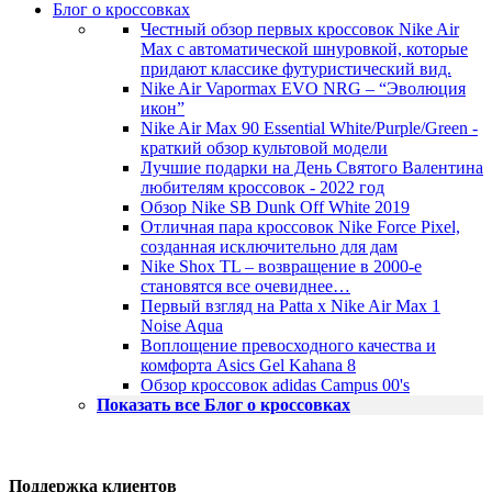
Блог о кроссовках
Честный обзор первых кроссовок Nike Air
Max с автоматической шнуровкой, которые
придают классике футуристический вид.
Nike Air Vapormax EVO NRG – “Эволюция
икон”
Nike Air Max 90 Essential White/Purple/Green -
краткий обзор культовой модели
Лучшие подарки на День Святого Валентина
любителям кроссовок - 2022 год
Обзор Nike SB Dunk Off White 2019
Отличная пара кроссовок Nike Force Pixel,
созданная исключительно для дам
Nike Shox TL – возвращение в 2000-е
становятся все очевиднее…
Первый взгляд на Patta x Nike Air Max 1
Noise Aqua
Воплощение превосходного качества и
комфорта Asics Gel Kahana 8
Обзор кроссовок adidas Campus 00's
Показать все Блог о кроссовках
Поддержка клиентов