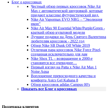
Блог о кроссовках
Честный обзор первых кроссовок Nike Air
Max с автоматической шнуровкой, которые
придают классике футуристический вид.
Nike Air Vapormax EVO NRG – “Эволюция
икон”
Nike Air Max 90 Essential White/Purple/Green -
краткий обзор культовой модели
Лучшие подарки на День Святого Валентина
любителям кроссовок - 2022 год
Обзор Nike SB Dunk Off White 2019
Отличная пара кроссовок Nike Force Pixel,
созданная исключительно для дам
Nike Shox TL – возвращение в 2000-е
становятся все очевиднее…
Первый взгляд на Patta x Nike Air Max 1
Noise Aqua
Воплощение превосходного качества и
комфорта Asics Gel Kahana 8
Обзор кроссовок adidas Campus 00's
Показать все Блог о кроссовках
Поддержка клиентов