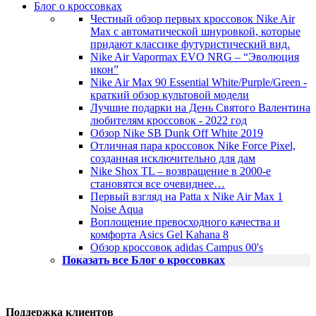
Блог о кроссовках
Честный обзор первых кроссовок Nike Air
Max с автоматической шнуровкой, которые
придают классике футуристический вид.
Nike Air Vapormax EVO NRG – “Эволюция
икон”
Nike Air Max 90 Essential White/Purple/Green -
краткий обзор культовой модели
Лучшие подарки на День Святого Валентина
любителям кроссовок - 2022 год
Обзор Nike SB Dunk Off White 2019
Отличная пара кроссовок Nike Force Pixel,
созданная исключительно для дам
Nike Shox TL – возвращение в 2000-е
становятся все очевиднее…
Первый взгляд на Patta x Nike Air Max 1
Noise Aqua
Воплощение превосходного качества и
комфорта Asics Gel Kahana 8
Обзор кроссовок adidas Campus 00's
Показать все Блог о кроссовках
Поддержка клиентов