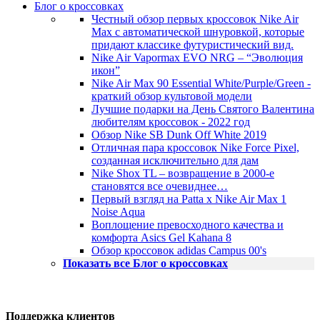
Блог о кроссовках
Честный обзор первых кроссовок Nike Air
Max с автоматической шнуровкой, которые
придают классике футуристический вид.
Nike Air Vapormax EVO NRG – “Эволюция
икон”
Nike Air Max 90 Essential White/Purple/Green -
краткий обзор культовой модели
Лучшие подарки на День Святого Валентина
любителям кроссовок - 2022 год
Обзор Nike SB Dunk Off White 2019
Отличная пара кроссовок Nike Force Pixel,
созданная исключительно для дам
Nike Shox TL – возвращение в 2000-е
становятся все очевиднее…
Первый взгляд на Patta x Nike Air Max 1
Noise Aqua
Воплощение превосходного качества и
комфорта Asics Gel Kahana 8
Обзор кроссовок adidas Campus 00's
Показать все Блог о кроссовках
Поддержка клиентов